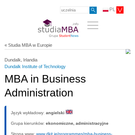
PL
« Studia MBA w Europie
Dundalk, Irlandia
Dundalk Institute of Technology
MBA in Business
Administration
Język wykładowy:
angielski
Grupa kierunków:
ekonomiczne, administracyjne
Strona www:
www.dkit.ie/programmes/mba-business-