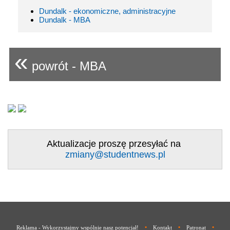
Dundalk - ekonomiczne, administracyjne
Dundalk - MBA
«
powrót - MBA
Aktualizacje proszę przesyłać na
zmiany@studentnews.pl
•
•
•
Reklama - Wykorzystajmy wspólnie nasz potencjał!
Kontakt
Patronat