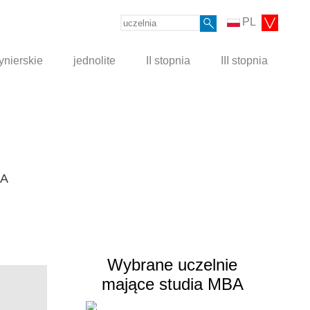
PL
ynierskie
jednolite
II stopnia
III stopnia
BA
Wybrane uczelnie
mające studia MBA