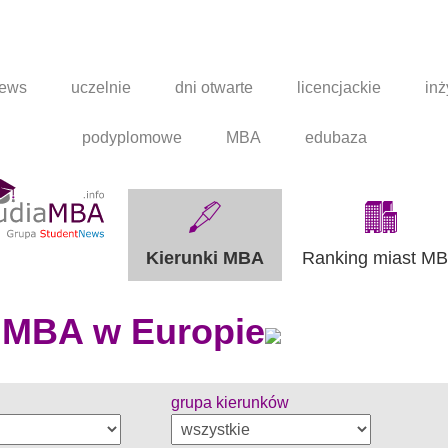
news
uczelnie
dni otwarte
licencjackie
inż
podyplomowe
MBA
edubaza
Kierunki MBA
Ranking miast M
 MBA w Europie
grupa kierunków