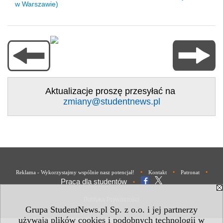
w Warszawie)
Aktualizacje proszę przesyłać na
zmiany@studentnews.pl
•
•
•
Reklama - Wykorzystajmy wspólnie nasz potencjał!
Kontakt
Patronat
Praca dla studentów
•
Polityka Prywatności
Grupa StudentNews.pl Sp. z o.o. i jej partnerzy
używają plików cookies i podobnych technologii w