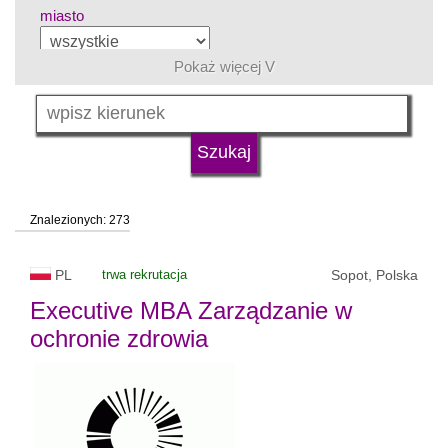
miasto
Pokaż więcej V
grupa kierunków
język
Znalezionych: 273
typ uczelni
PL
trwa rekrutacja
Sopot, Polska
status uczelni
Executive MBA Zarządzanie w
ochronie zdrowia