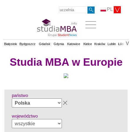
PL
V
Białystok
Bydgoszcz
Gdańsk
Gdynia
Katowice
Kielce
Kraków
Lublin
Łódź
Op
Studia MBA w Europie
państwo
województwo