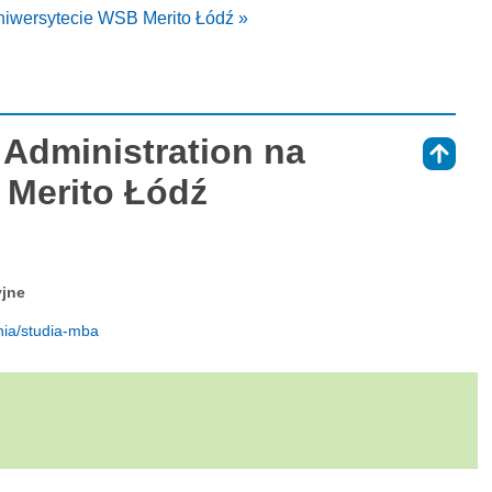
Uniwersytecie WSB Merito Łódź »
 Administration na
⇑
 Merito Łódź
yjne
enia/studia-mba