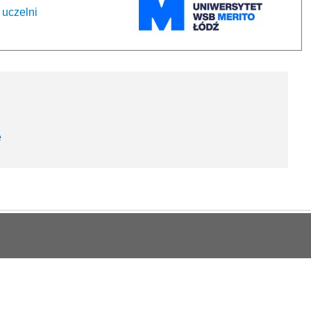
 uczelni
e