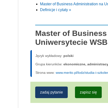
Master of Business Administration na 
Definicje i cytaty »
Master of Business
Uniwersytecie WSB
Język wykładowy:
polski
Grupa kierunków:
ekonomiczne, administrac
Strona www:
www.merito.pl/lodz/studia-i-szkol
zadaj pytanie
zapisz się