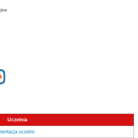
yjne
Uczelnia
ezentacja uczelni