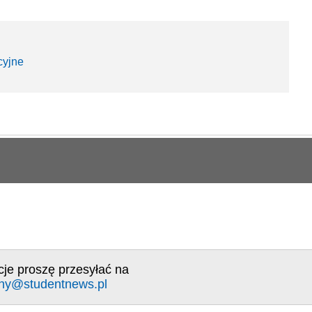
cyjne
cje proszę przesyłać na
ny@studentnews.pl