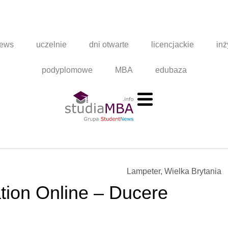
news
uczelnie
dni otwarte
licencjackie
inż
podyplomowe
MBA
edubaza
Lampeter, Wielka Brytania
tion Online – Ducere