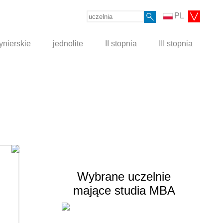
PL
ynierskie
jednolite
II stopnia
III stopnia
Wybrane uczelnie
mające studia MBA