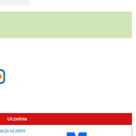
Uczelnia
acja uczelni