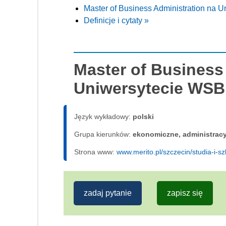
Master of Business Administration na 
Definicje i cytaty »
Master of Business
Uniwersytecie WSB 
Język wykładowy:
polski
Grupa kierunków:
ekonomiczne, administrac
Strona www:
www.merito.pl/szczecin/studia-i-s
zadaj pytanie
zapisz się