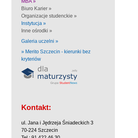
MBA »
Biuro Karier »
Organizacje studenckie »
Instytucja »
Inne ośrodki »
Galeria uczelni »
» Merito Szczecin - kierunki bez
kryteriów
Kontakt:
ul. Jana i Jędrzeja Śniadeckich 3
70-224 Szczecin
Tel.: 91 422 46 30