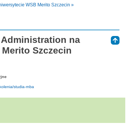
Uniwersytecie WSB Merito Szczecin »
 Administration na
⇑
Merito Szczecin
yjne
zkolenia/studia-mba