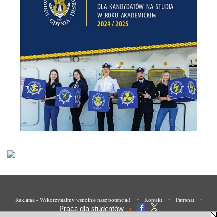
•
•
•
Reklama - Wykorzystajmy wspólnie nasz potencjał!
Kontakt
Patronat
Praca dla studentów
•