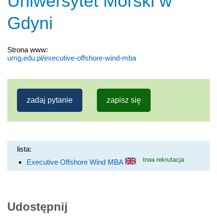
Uniwersytet Morski w
Gdyni
Strona www:
umg.edu.pl/executive-offshore-wind-mba
zadaj pytanie
zapisz się
lista:
trwa rekrutacja
Executive Offshore Wind MBA
Udostępnij