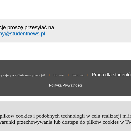
cje proszę przesyłać na
ny@studentnews.pl
Praca dla student
•
•
•
ystajmy wspólnie nasz potencjał!
Kontakt
Patronat
Polityka Prywatności
 plików cookies i podobnych technologii w celu realizacji m.
 warunki przechowywania lub dostępu do plików cookies w Tw