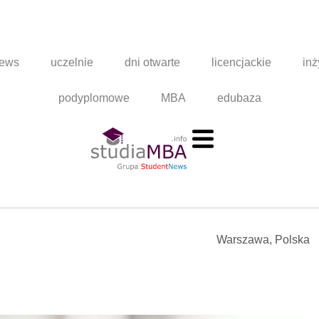
news
uczelnie
dni otwarte
licencjackie
inż
podyplomowe
MBA
edubaza
Warszawa, Polska