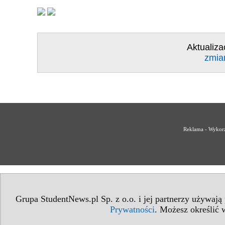
Aktualiza
zmia
Reklama - Wykorz
Grupa StudentNews.pl Sp. z o.o. i jej partnerzy używają
Prywatności
. Możesz określić