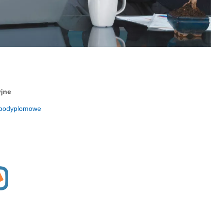
yjne
a-podyplomowe