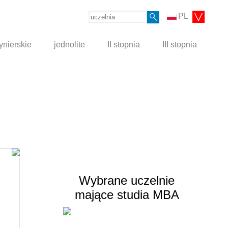
PL
ynierskie
jednolite
II stopnia
III stopnia
Wybrane uczelnie
mające studia MBA