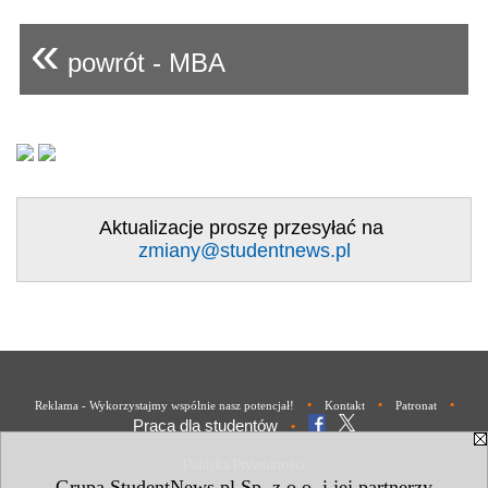
«
powrót - MBA
Aktualizacje proszę przesyłać na
zmiany@studentnews.pl
•
•
•
Reklama - Wykorzystajmy wspólnie nasz potencjał!
Kontakt
Patronat
Praca dla studentów
•
Polityka Prywatności
Grupa StudentNews.pl Sp. z o.o. i jej partnerzy