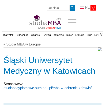
PL
V
Białystok
Bydgoszcz
Gdańsk
Gdynia
Katowice
Kielce
Kraków
Lublin
Łódź
Op
« Studia MBA w Europie
Śląski Uniwersytet
Medyczny w Katowicach
Strona www:
studiapodyplomowe.sum.edu.pl/mba-w-ochronie-zdrowia/