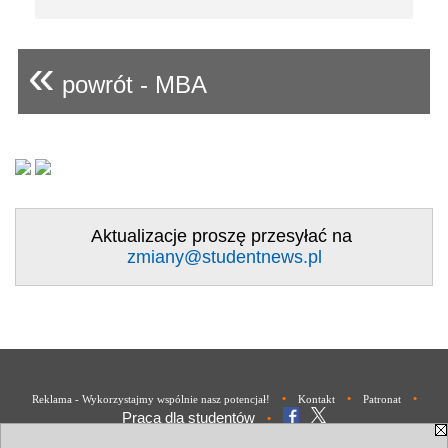
«
powrót - MBA
Aktualizacje proszę przesyłać na
zmiany@studentnews.pl
•
•
•
Reklama - Wykorzystajmy wspólnie nasz potencjał!
Kontakt
Patronat
Praca dla studentów
•