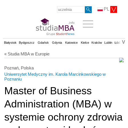
PL
V
Białystok
Bydgoszcz
Gdańsk
Gdynia
Katowice
Kielce
Kraków
Lublin
Łódź
Op
« Studia MBA w Europie
Poznań, Polska
Uniwersytet Medyczny im. Karola Marcinkowskiego w
Poznaniu
Master of Business
Administration (MBA) w
systemie ochrony zdrowia