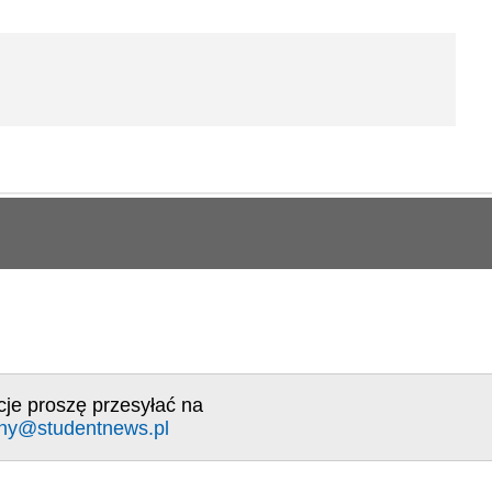
cje proszę przesyłać na
ny@studentnews.pl