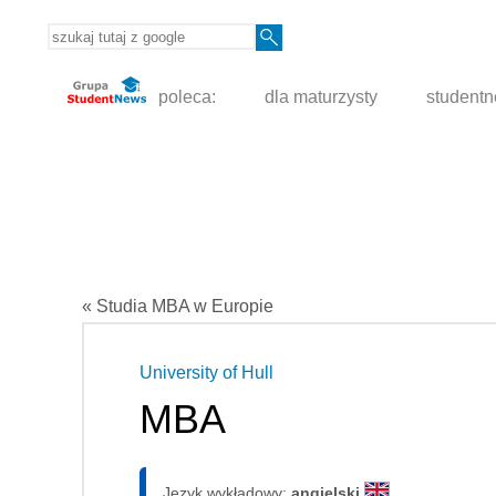
poleca:
dla maturzysty
student
« Studia MBA w Europie
University of Hull
MBA
Język wykładowy:
angielski