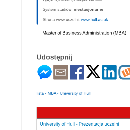
System studiów:
nie­sta­cjo­nar­ne
Strona www uczelni:
www.hull.ac.uk
Master of Business Administration (MBA)
Udostępnij
lista - MBA - University of Hull
University of Hull - Prezentacja uczelni