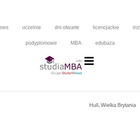
news
uczelnie
dni otwarte
licencjackie
inż
podyplomowe
MBA
edubaza
Hull, Wielka Brytania