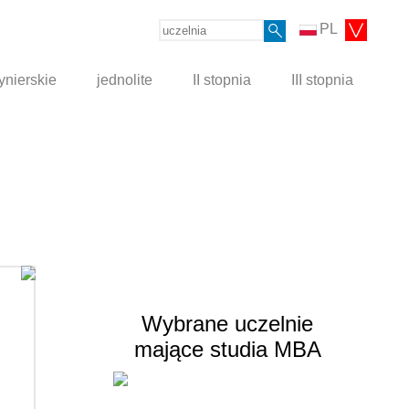
PL
ynierskie
jednolite
II stopnia
III stopnia
Wybrane uczelnie
mające studia MBA