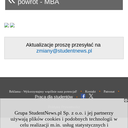
powrót - MBA
Aktualizacje proszę przesyłać na
zmiany@studentnews.pl
•
•
•
Reklama - Wykorzystajmy wspólnie nasz potencjał!
Kontakt
Patronat
Praca dla studentów
•
Polityka Prywatności
Grupa StudentNews.pl Sp. z o.o. i jej partnerzy
używają plików cookies i podobnych technologii w
celu realizacji m.in. usług statystycznych i