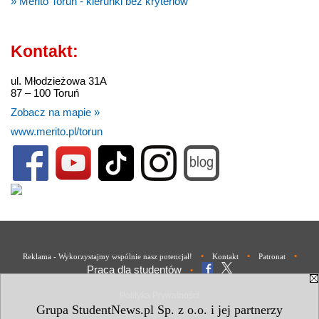
» Merito Toruń - kierunki bez kryteriów
Kontakt:
ul. Młodzieżowa 31A
87 – 100 Toruń
Zobacz na mapie »
www.merito.pl/torun
•
•
•
Reklama - Wykorzystajmy wspólnie nasz potencjał!
Kontakt
Patronat
Praca dla studentów
•
Polityka Prywatności
Grupa StudentNews.pl Sp. z o.o. i jej partnerzy