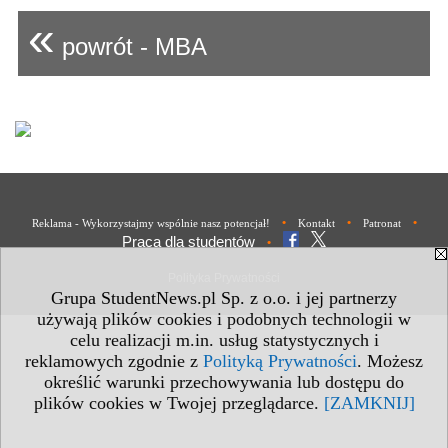
«
powrót - MBA
•
•
•
Reklama - Wykorzystajmy wspólnie nasz potencjał!
Kontakt
Patronat
Praca dla studentów
•
Polityka Prywatności
Grupa StudentNews.pl Sp. z o.o. i jej partnerzy
używają plików cookies i podobnych technologii w
celu realizacji m.in. usług statystycznych i
reklamowych zgodnie z
Polityką Prywatności
. Możesz
określić warunki przechowywania lub dostępu do
plików cookies w Twojej przeglądarce.
[ZAMKNIJ]