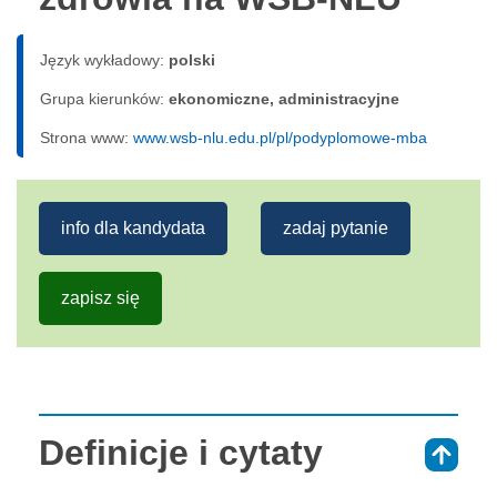
Język wykładowy:
polski
Grupa kierunków:
ekonomiczne, administracyjne
Strona www:
www.wsb-nlu.edu.pl/pl/podyplomowe-mba
info dla kandydata
zadaj pytanie
zapisz się
Definicje i cytaty
⇑