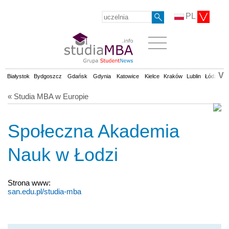
PL
V
Białystok
Bydgoszcz
Gdańsk
Gdynia
Katowice
Kielce
Kraków
Lublin
Łódź
Op
« Studia MBA w Europie
Społeczna Akademia
Nauk w Łodzi
Strona www:
san.edu.pl/studia-mba