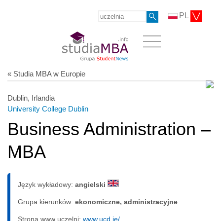
PL
« Studia MBA w Europie
Dublin, Irlandia
University College Dublin
Business Administration –
MBA
Język wykładowy:
angielski
Grupa kierunków:
ekonomiczne, administracyjne
Strona www uczelni:
www.ucd.ie/