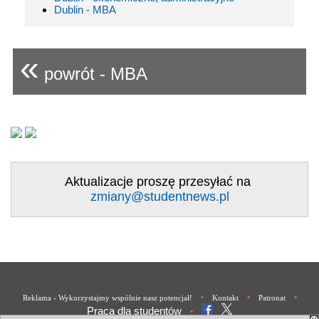
Dublin - MBA
«
powrót - MBA
Aktualizacje proszę przesyłać na
zmiany@studentnews.pl
•
•
•
Reklama - Wykorzystajmy wspólnie nasz potencjał!
Kontakt
Patronat
Praca dla studentów
•