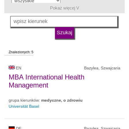
Pokaż więcej V
język
typ uczelni
Znalezionych: 5
status uczelni
EN
Bazylea, Szwajcaria
MBA International Health
Management
grupa kierunków:
medyczne, o zdrowiu
Universität Basel
DE
Bazylea, Szwajcaria