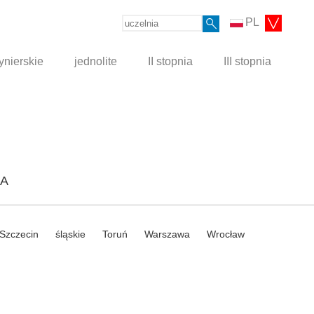
PL
ynierskie
jednolite
II stopnia
III stopnia
BA
Szczecin
śląskie
Toruń
Warszawa
Wrocław