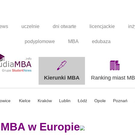
news
uczelnie
dni otwarte
licencjackie
inż
podyplomowe
MBA
edubaza
Kierunki MBA
Ranking miast M
owice
Kielce
Kraków
Lublin
Łódź
Opole
Poznań
 MBA w Europie