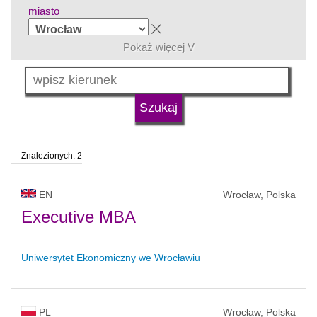
miasto
Pokaż więcej V
grupa kierunków
język
Znalezionych: 2
typ uczelni
EN
Wrocław, Polska
status uczelni
Executive MBA
Uniwersytet Ekonomiczny we Wrocławiu
PL
Wrocław, Polska