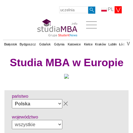
PL
V
Białystok
Bydgoszcz
Gdańsk
Gdynia
Katowice
Kielce
Kraków
Lublin
Łódź
Op
Studia MBA w Europie
państwo
województwo