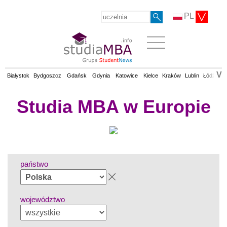
PL
V
Białystok
Bydgoszcz
Gdańsk
Gdynia
Katowice
Kielce
Kraków
Lublin
Łódź
Op
Studia MBA w Europie
państwo
województwo