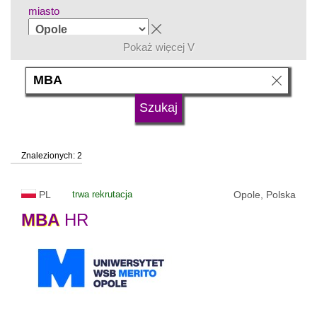
miasto
Pokaż więcej V
grupa kierunków
język
Znalezionych: 2
typ uczelni
PL
trwa rekrutacja
Opole, Polska
status uczelni
MBA
HR