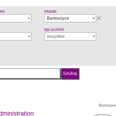
two
miasto
typ uczelni
Bartoszyce
ministration