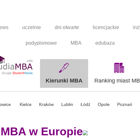
news
uczelnie
dni otwarte
licencjackie
inż
podyplomowe
MBA
edubaza
Kierunki MBA
Ranking miast M
owice
Kielce
Kraków
Lublin
Łódź
Opole
Poznań
 MBA w Europie