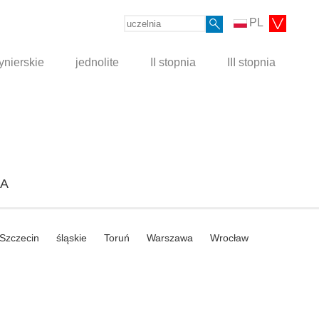
PL
ynierskie
jednolite
II stopnia
III stopnia
BA
Szczecin
śląskie
Toruń
Warszawa
Wrocław